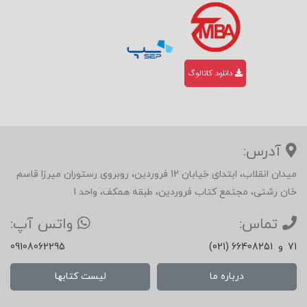
دانلود کاتالوگ
آدرس:
میدان انقلاب، ابتدای خیابان 12 فروردین، روبروی رستوران میرزا قاسم
خان رشتی، مجتمع کتاب فروردین، طبقه همکف، واحد 1
تماس:
واتس آپ:
71
و
(021) 66408251
09108062295
درباره ما
لیست کتابها