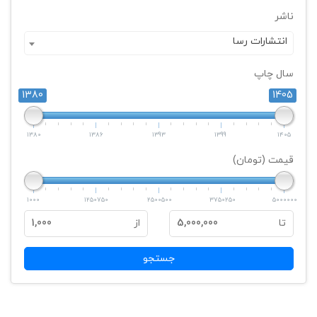
ناشر
انتشارات رسا
سال چاپ
1380
1405
1380
1386
1393
1399
1405
قیمت (تومان)
1000
1250750
2500500
3750250
5000000
تا
5,000,000
از
1,000
جستجو