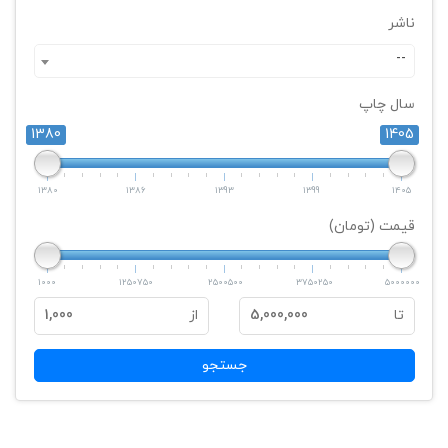
ناشر
--
سال چاپ
1380
1405
1380
1386
1393
1399
1405
قیمت (تومان)
1000
1250750
2500500
3750250
5000000
تا
5,000,000
از
1,000
جستجو