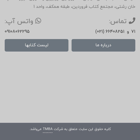
خان رشتی، مجتمع کتاب فروردین، طبقه همکف، واحد 1
تماس:
واتس آپ:
71
و
(021) 66408251
09108062295
درباره ما
لیست کتابها
کلیه حقوق این سایت متعلق به شرکت
TMBA
می‌باشد.