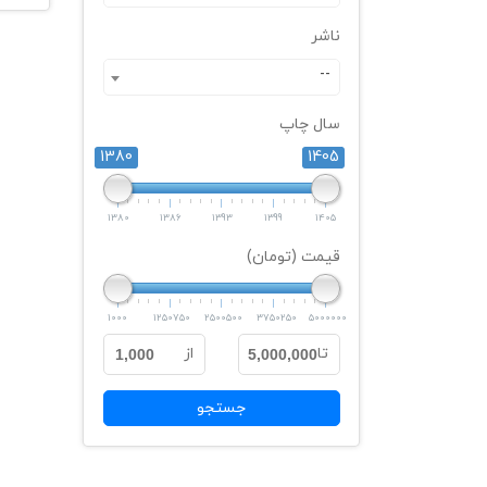
ناشر
--
سال چاپ
1380
1405
1380
1386
1393
1399
1405
قیمت (تومان)
1000
1250750
2500500
3750250
5000000
تا
از
1,000
5,000,000
جستجو