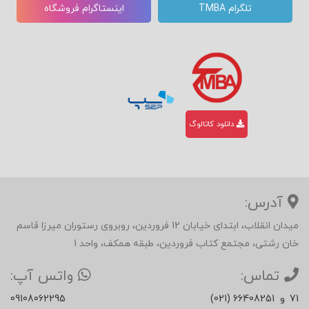
تلگرام TMBA
اینستاگرام فروشگاه
دانلود کاتالوگ
آدرس:
میدان انقلاب، ابتدای خیابان 12 فروردین، روبروی رستوران میرزا قاسم
خان رشتی، مجتمع کتاب فروردین، طبقه همکف، واحد 1
تماس:
واتس آپ:
71
و
(021) 66408251
09108062295