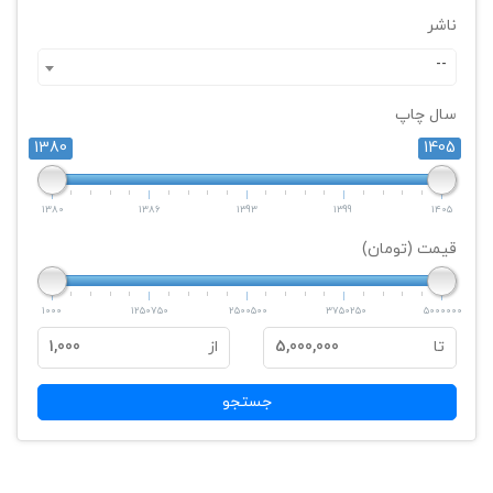
ناشر
--
سال چاپ
1380
1405
1380
1386
1393
1399
1405
قیمت (تومان)
1000
1250750
2500500
3750250
5000000
تا
5,000,000
از
1,000
جستجو