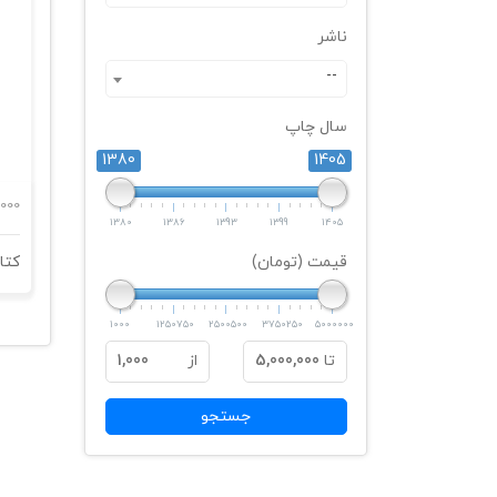
ناشر
--
سال چاپ
1380
1405
,000
1380
1386
1393
1399
1405
قیمت (تومان)
1000
1250750
2500500
3750250
5000000
تا
5,000,000
از
1,000
جستجو