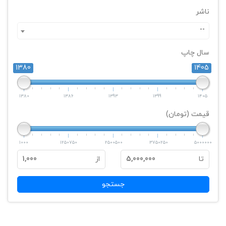
ناشر
--
سال چاپ
1380
1405
1380
1386
1393
1399
1405
قیمت (تومان)
1000
1250750
2500500
3750250
5000000
تا
5,000,000
از
1,000
جستجو