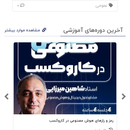
فصل6: من انسان
عمومی
0
فصل7: شما هم آن چیزی را میبینید که من میبینم
آخرین دوره‌های آموزشی
مشاهده موارد بیشتر
فصل8: انسان نمای هوشمند
فصل9: خانم ها آقایان، پسران و دختران
فصل10: استثنا
فصل11: نتایج
رمز و رازهای هوش مصنوعی در کاروکسب