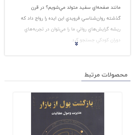
مانند صفحه‌اي سفيد متولد مي‌شويم؟ در قرن
گذشته روان‌شناسي فرويدي اين ايده را رواج داد كه
ريشه گرايش‌هاي رواني ما را مي‌توان در تجربه‌هاي
دوران كودكي جستجو كرد.
اما در سال‌هاي اخير علم ژنتيك و علوم
اعصاب شواهد محكمي ارائه داده‌اند كه
محصولات مرتبط
پايه و اساس چنين ويژگي‌هايي دست‌كم در
زيست-شناسي ذاتي ماست. بي‌شك، تمام
والديني كه بيش از يك فرزند دارند،
مي‌دانند كه فرزندانشان از همان ابتدا با
هم تفاوت‌هايي دارند و اين نظريه درباره