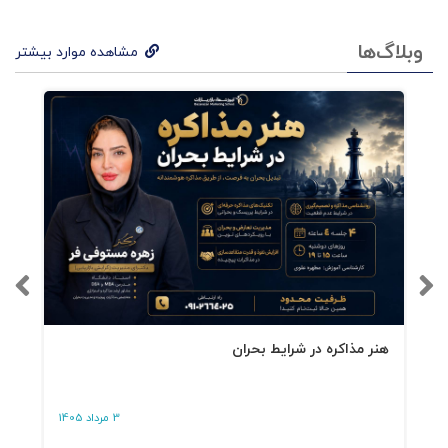
وبلاگ‌ها
مشاهده موارد بیشتر
فهرست کتاب مغز با
شخصیت
فصل1: طبیعت انسان
فصل2: تنوع در ریشه
فصل3: تفاوت هایی که باعث ایجاد تفاوت میشود
فصل4: یک کیک را نمیتوان دوبار پخت
هنر مذاکره در شرایط بحران
فصل5: ماهیت پرورش
3 مرداد 1405