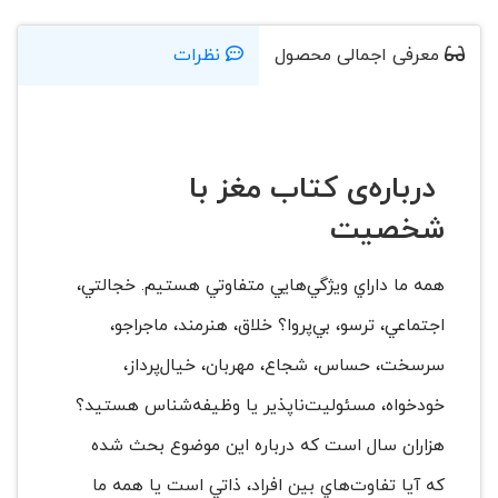
معرفی اجمالی محصول
نظرات
درباره‌ی کتاب مغز با
شخصیت
همه ما داراي ويژگي‌هايي متفاوتي هستيم. خجالتي،
اجتماعي، ترسو، بي‌پروا؟ خلاق، هنرمند، ماجراجو،
سرسخت، حساس، شجاع، مهربان، خيال‌پرداز،
خودخواه، مسئوليت‌ناپذير يا وظيفه‌شناس هستيد؟
هزاران سال است كه درباره اين موضوع بحث شده
كه آيا تفاوت‌هاي بين افراد، ذاتي است يا همه ما