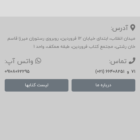
آدرس:
میدان انقلاب، ابتدای خیابان 12 فروردین، روبروی رستوران میرزا قاسم
خان رشتی، مجتمع کتاب فروردین، طبقه همکف، واحد 1
تماس:
واتس آپ:
71
و
(021) 66408251
09108062295
درباره ما
لیست کتابها