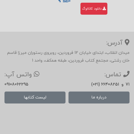
دانلود کاتالوگ
آدرس:
میدان انقلاب، ابتدای خیابان 12 فروردین، روبروی رستوران میرزا قاسم
خان رشتی، مجتمع کتاب فروردین، طبقه همکف، واحد 1
تماس:
واتس آپ:
71
و
(021) 66408251
09108062295
درباره ما
لیست کتابها