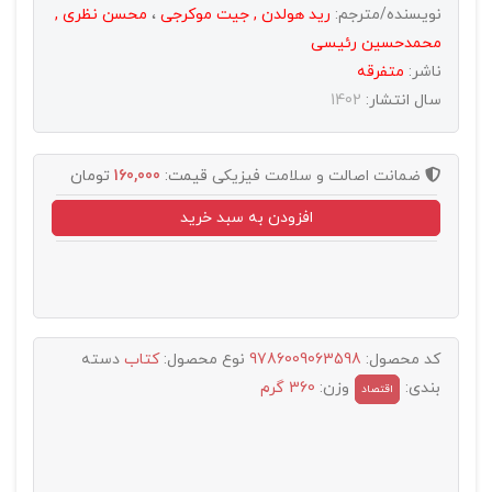
نویسنده/مترجم:
رید هولدن , جیت موکرجی
،
محسن نظری ,
محمدحسین رئیسی
ناشر:
متفرقه
سال انتشار:
1402
ضمانت اصالت و سلامت فیزیکی
قیمت:
160,000
تومان
افزودن به سبد خرید
کد محصول:
9786009063598
نوع محصول:
کتاب
دسته
بندی:
وزن:
360 گرم
اقتصاد