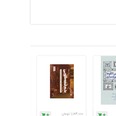
1,184,000
تومان
780,000
تومان