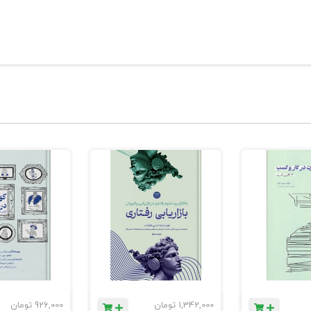
1,342,000
تومان
926,000
تومان