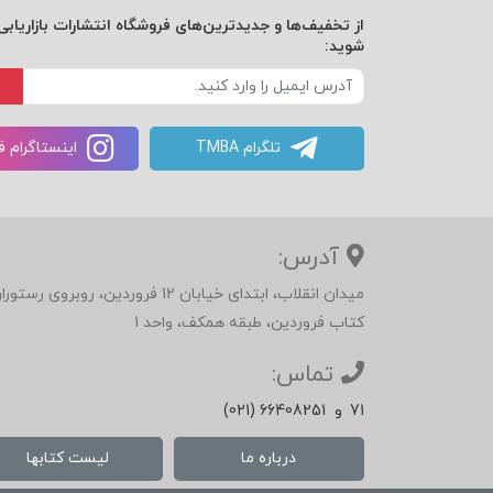
از تخفیف‌ها و جدیدترین‌های فروشگاه انتشارات بازاریابی 
شوید:
تلگرام TMBA
اینستاگرام 
آدرس:
میدان انقلاب، ابتدای خیابان 12 فرور
کتاب فروردین، طبقه همکف، واحد 1
تماس:
71
و
(021) 66408251
درباره ما
لیست کتابها