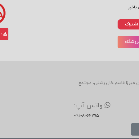
باخبر
اشتراک
دان
فروشگاه
دین، روبروی رستوران میرزا قاسم خان رشتی، مجتمع
واتس آپ:
09108062295