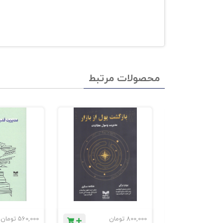
محصولات مرتبط
ان
800,000
تومان
560,000
تومان