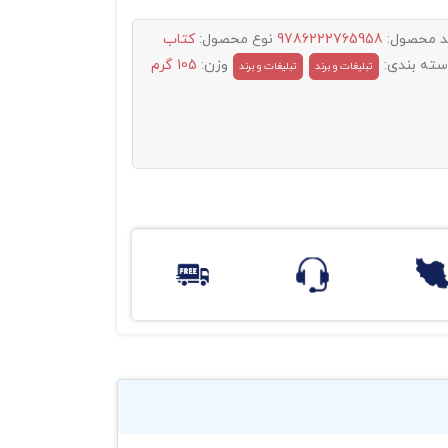
د محصول:
9786222765958
نوع محصول:
کتاب
سته بندی:
وزن:
105 گرم
تبليغات و برند
تبلیغات و برند