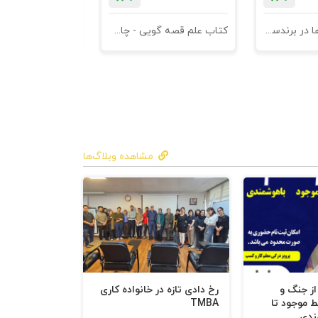
کتاب کهن الگوها در برندسازی - ابزاری برای خلاقها و استراتژیست ها
کتاب علم قصه گویی - چاپ سوم
کتاب هنر متقاعد
مشاهده وبلاگ‌ها
 از جنگ و
رخ دادی تازه در خانواده کاری
ط موجود تا
TMBA
ندی