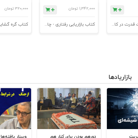
1,342,000
تومان
320,000
تومان
کتاب مدیریت قدرت در کاروکسب
کتاب بازاریابی رفتاری - چاپ سوم
کتاب گره گشای
بازاریادها
یریت
دورهم بودن برای کنار هم
وبینار یافته‌ها