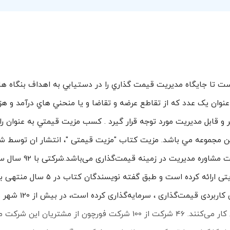
ا جايگاه مديريت قيمت گذاري را در دستيابي به اهداف بنگاه ها ت
وان يک عدد که از تقاطع عرضه و تقاضا و يا منحني هاي درآمد و هزي
 و قابل مديريت مورد توجه قرار گيرد . کسب مزيت قيمتي به عنوان 
اين مجموعه مي باشد. مزیت کتاب "مزیت قیمتی "، انتشار ان توسط ش
اند کمپانی" می‌باشد.این شرکت بزرگ‌ترین ش
بیست‌وپنج میلیون دلار در زمینه توسعه دانش 
داردو بیش از 14000 نفر به‌عنوان مشاور برای آن کار می‌کنند. 46 شرکت از 100 شرکت فورچون از