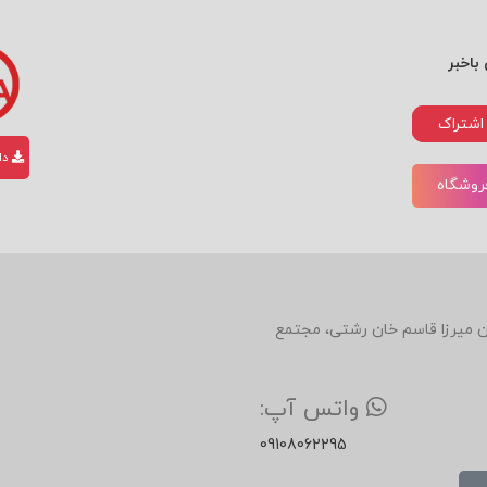
باخبر
اشتراک
دان
فروشگاه
دین، روبروی رستوران میرزا قاسم خان رشتی، مجتمع
واتس آپ:
09108062295