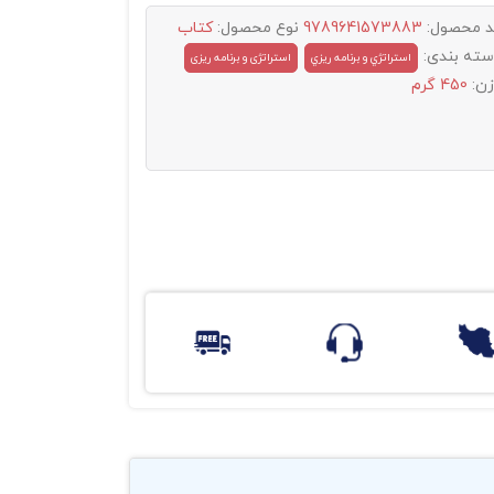
د محصول:
9789641573883
نوع محصول:
کتاب
سته بندی:
استراتژي و برنامه ريزي
استراتژی و برنامه ریزی
زن:
450 گرم