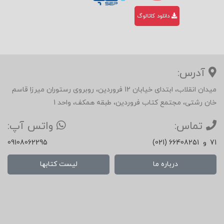
دانلود کاتالوگ
آدرس:
میدان انقلاب، ابتدای خیابان 12 فروردین، روبروی رستوران میرزا قاسم
خان رشتی، مجتمع کتاب فروردین، طبقه همکف، واحد 1
تماس:
واتس آپ:
71
و
(021) 66408251
09108062295
درباره ما
لیست کتابها