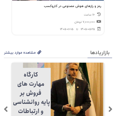
فصل 10 : قیمت گذاری مشارکتی
رمز و رازهای هوش مصنوعی در کاروکسب
16 ساعت
فصل 11 : قیمت گذاری عصبی
7,000,000
تومان
1405-05-25
تا
1405-06-15
بخش سوم : چگونه برنده شویم ؟
فصل 12 : کسب موفقیت با مدلهای قیمت گذاری
بازاریادها
مشاهده موارد بیشتر
جدید