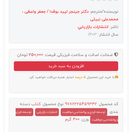
نویسنده/مترجم:
دکتر جینجر لپید بوقدا / جعفر واعظی
،
محمدعلی نبیئی
ناشر:
انتشارات بازاريابي
سال انتشار:
1403
ضمانت اصالت و سلامت فیزیکی
قیمت:
250,000
تومان
افزودن به سبد خرید
با خرید این محصول
5 درصد
اعتبار هدیه دریافت خواهید کرد.
کد محصول:
9786225459342
نوع محصول:
کتاب
دسته
بندی:
توسعه فردي و روانشناسي موفقيت
انتشارات بازاریابی
توسعه فردی
وزن:
400 گرم
و روانشناسی موفقیت