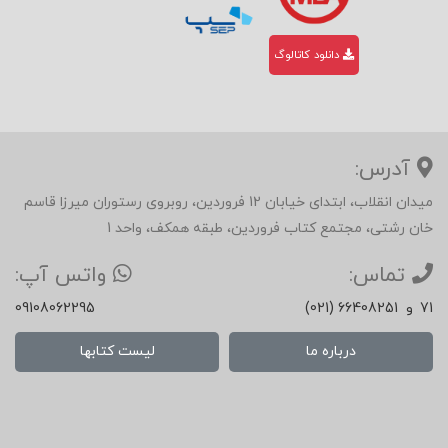
دانلود کاتالوگ
آدرس:
میدان انقلاب، ابتدای خیابان 12 فروردین، روبروی رستوران میرزا قاسم
خان رشتی، مجتمع کتاب فروردین، طبقه همکف، واحد 1
تماس:
واتس آپ:
71
و
(021) 66408251
09108062295
درباره ما
لیست کتابها