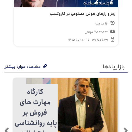
فصل دهم: نقشه های تیم
رمز و رازهای هوش مصنوعی در کاروکسب
16 ساعت
فصل یازدهم: رهبری تیم
7,000,000
تومان
1405-05-25
تا
1405-06-15
فصل دوازدهم: مطالب بیشتر درباره تیمها
فصل سیزدهم: قدم بعدی
بازاریادها
مشاهده موارد بیشتر
قدرانی کانسپت ها
تحولات تیمی
27 تیپ فرعی