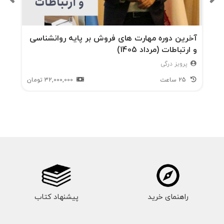
آزمونهای انیاگرام
درباره نویسنده: جینجر لپید بوقدا
آخرین دوره مهارت های فروش بر پایه روانشناسی
و ارتباطات (مرداد 1405)
بخش دوم: رهبری تیمهای با پرفورمنس عالی
پرویز درگی
25 ساعت
32,000,000
تومان
سبک یک انیاگرام
سبک دو انیاگرام
سبک سوم انیاگرام
سبک چهار انیاگرام
راهنمای خرید
پیشنهاد کتاب
سبک پنج انیاگرام