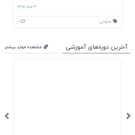
3 مرداد 1405
فید در مقابل استوری.
عمومی
0
هشتگها
آخرین دوره‌های آموزشی
مشاهده موارد بیشتر
برنامهریزی
گام :۳ بارگذاری محتوا