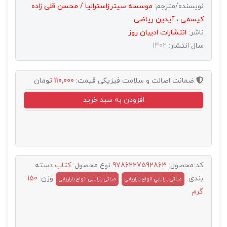
نویسنده/مترجم:
موسسه سیترزاسترالیا / محسن قلی زاده
کیسمی
،
آیدین ریاضی
ناشر:
انتشارات اديبان روز
سال انتشار:
1402
ضمانت اصالت و سلامت فیزیکی
قیمت:
110,000
تومان
افزودن به سبد خرید
کد محصول:
9786227592863
نوع محصول:
کتاب
دسته
بندی:
وزن:
150
مباتي بازايابي انواع بازاريابي
مباتی بازایابی انواع بازاریابی
گرم