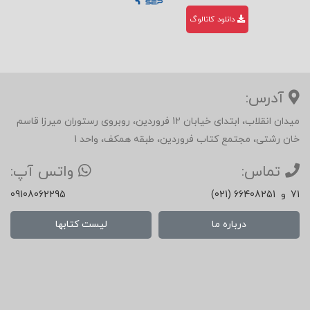
دانلود کاتالوگ
آدرس:
میدان انقلاب، ابتدای خیابان 12 فروردین، روبروی رستوران میرزا قاسم
خان رشتی، مجتمع کتاب فروردین، طبقه همکف، واحد 1
تماس:
واتس آپ:
71
و
(021) 66408251
09108062295
درباره ما
لیست کتابها