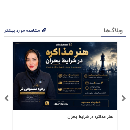
بازاریابی چیست؟
وبلاگ‌ها
مشاهده موارد بیشتر
بازاریابی که ترجمه‌ی ناقصی برای مارکتینگ است نیز
با تعاریف زیادی مطرح شده است اما من در طی
سالیان گذشته با همکاری دانشجویان عزیزم در طی
زمان و کلاسهای مختلف، در هنگام نوشتن این
پیشگفتار به این تعریف رسیده‌ام:مارکتینگ عبارت
است از کسب خشنودی مشتری با استمرار در
سودآوری و رفتار منحصربه‌فرد در صنعت و حفظ
منافع زنجیره‌ی ارزش‌آفرینی و جامعه با شناسایی
هنر مذاکره در شرایط بحران
جامع تمامی عوامل مؤثر بر کسب‌وکار و شناساندن
شایسته‌ی بنگاه اقتصادی (یا سازمان) و وجوه تمایز