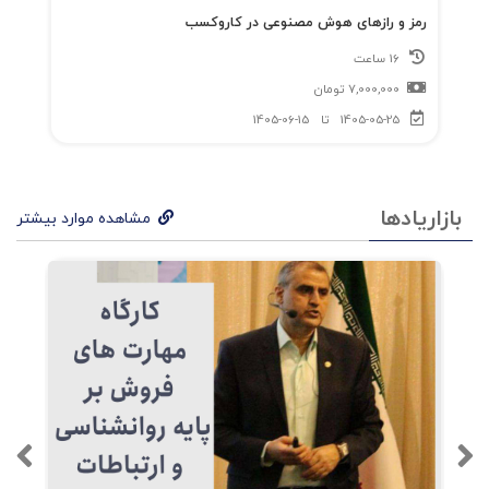
گرفته‌اند.
رمز و رازهای هوش مصنوعی در کاروکسب
16 ساعت
فهرست مدیریت استراتژیک بازاریابی - چاپ پنجم
7,000,000
تومان
1405-05-25
تا
1405-06-15
چارچوبی برای مدیریت بازاریابی
بازاریادها
مشاهده موارد بیشتر
فصل اول
: نمای کلی
فصل دوم: تعیین یک هدف
فصل سوم
: توسعه‌ی یک استراتژی