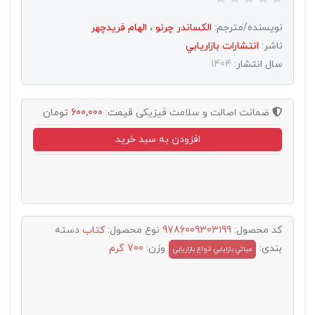
نویسنده/مترجم:
الکساندر چرنو
،
الهام فریدچهر
ناشر:
انتشارات بازاريابي
سال انتشار:
1404
ضمانت اصالت و سلامت فیزیکی
قیمت:
600,000
تومان
افزودن به سبد خرید
کد محصول:
9786009303199
نوع محصول:
کتاب
دسته
بندی:
وزن:
700 گرم
مباتي بازايابي انواع بازاريابي