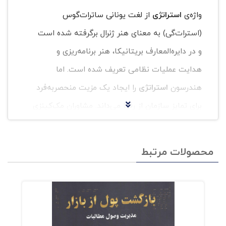
واژه‌ی
استراتژی
از لغت یونانی ساترات‌گوس
(استرات‌گی) به معنای هنر ژنرال برگرفته شده است
و در دایره‌المعارف بریتانیکا، هنر برنامه‌ریزی و
هدایت عملیات نظامی تعریف شده است. اما
هندرسون
استراتژی
را ایجاد یک مزیت منحصربه‌فرد
برای تمایز سازمان از رقبا می‌داند. مشاوران مک‌کینزی
درک ابعاد مختلف ساختار صنعت و مبانی رقابت در
آن، و مارکیدز هنر خلق جایگاه برتر برای شرکت را در
محصولات مرتبط
تعریف
استراتژی
آورده‌اند.زنده‌یاد دکتر وفا غفاریان و
دکتر مهدی کیانی ماهیت استراتژی را تشخیص
فرصتهای اصلی و تمرکز منابع در جهت تحقق منابع
نهفته در آنها می‌دانند و درونمایه‌ی اصلی استراتژی