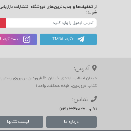
از تخفیف‌ها و جدیدترین‌های فروشگاه انتشارات بازاریابی 
شوید:
تلگرام TMBA
اینستاگرام 
آدرس:
میدان انقلاب، ابتدای خیابان 12 فرور
کتاب فروردین، طبقه همکف، واحد 1
تماس:
71
و
(021) 66408251
درباره ما
لیست کتابها