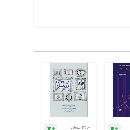
 مسری
گفتار این
و تجربه ی
926,000
تومان
1,184,000
تومان