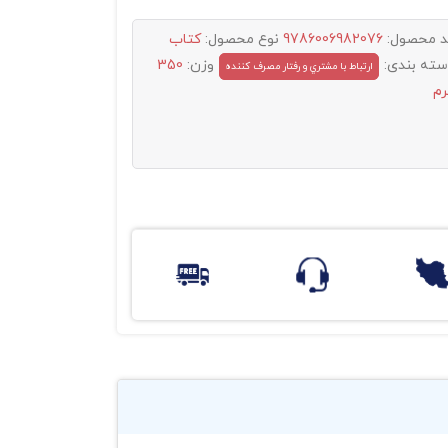
د محصول:
9786006982076
نوع محصول:
کتاب
سته بندی:
وزن:
350
ارتباط با مشتري و رفتار مصرف کننده
رم