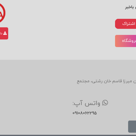
باخبر
اشتراک
دان
فروشگاه
دین، روبروی رستوران میرزا قاسم خان رشتی، مجتمع
واتس آپ:
09108062295