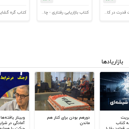
کتاب مدیریت قدرت در کاروکسب
کتاب بازاریابی رفتاری - چاپ سوم
کتاب گره گشای
ل
بازاریادها
وازی
یریت
دورهم بودن برای کنار هم
وبینار یافته‌ها
ه کتاب
ماندن
آمادگی در شرای
 قواعد بقا را
حرکت با هوشم