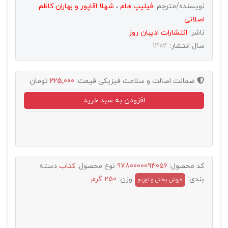
نویسنده/مترجم:
فیلیپ هام
،
شهلا اقاپور و بهاران کاظم
اصلانی
ناشر:
انتشارات اديبان روز
سال انتشار:
1404
ضمانت اصالت و سلامت فیزیکی
قیمت:
225,000
تومان
افزودن به سبد خرید
کد محصول:
9780000094056
نوع محصول:
کتاب
دسته
بندی:
وزن:
250 گرم
فروش پخش و توزيع