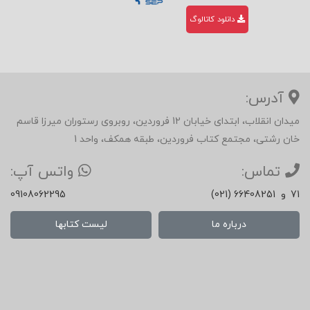
دانلود کاتالوگ
آدرس:
میدان انقلاب، ابتدای خیابان 12 فروردین، روبروی رستوران میرزا قاسم
خان رشتی، مجتمع کتاب فروردین، طبقه همکف، واحد 1
تماس:
واتس آپ:
71
و
(021) 66408251
09108062295
درباره ما
لیست کتابها