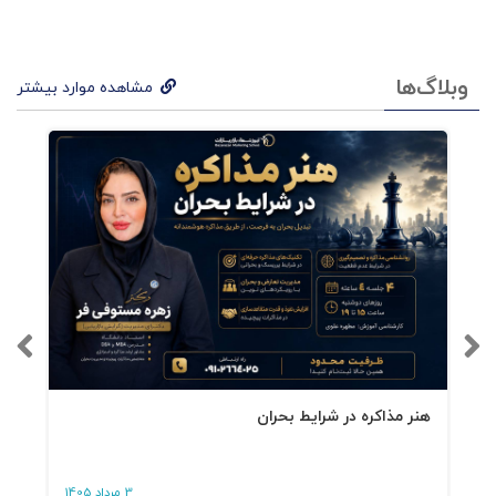
ن
ندارن
وبلاگ‌ها
مشاهده موارد بیشتر
د؛
آن‌ه
ا
تشن
ه‌ی
قصه‌
ای
هست
هنر مذاکره در شرایط بحران
ند
که
3 مرداد 1405