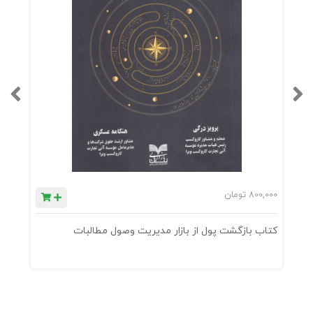
دن
قصه‌
ی
برند
یا
قصه‌
ی
موفق
800,000
تومان
0
یت
کتاب بازگشت پول از بازار مدیریت وصول مطالبات
ک
شخ
صی
کارآف
رینا