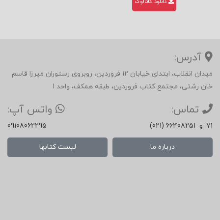
دانلود کاتالوگ
آدرس:
میدان انقلاب، ابتدای خیابان 12 فروردین، روبروی رستوران میرزا قاسم
خان رشتی، مجتمع کتاب فروردین، طبقه همکف، واحد 1
تماس:
واتس آپ:
71
و
(021) 66408251
09108062295
درباره ما
لیست کتابها