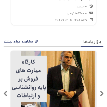
60 ساعت
25,250,000
تومان
1405-05-27
تا
1405-09-03
بازاریادها
مشاهده موارد بیشتر