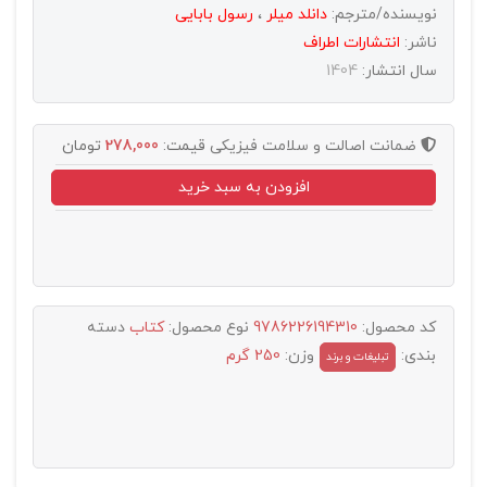
نویسنده/مترجم:
دانلد میلر
،
رسول بابایی
ناشر:
انتشارات اطراف
سال انتشار:
1404
ضمانت اصالت و سلامت فیزیکی
قیمت:
278,000
تومان
افزودن به سبد خرید
کد محصول:
9786226194310
نوع محصول:
کتاب
دسته
بندی:
وزن:
250 گرم
تبليغات و برند