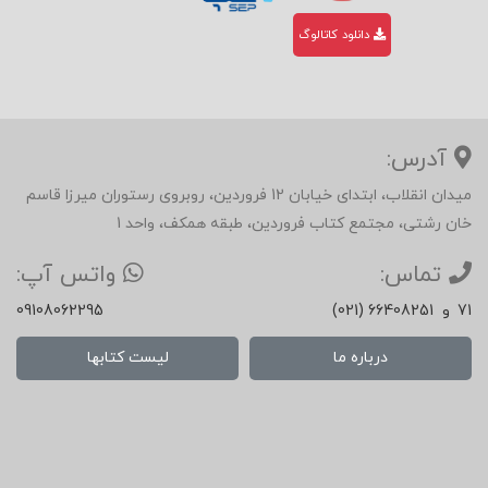
دانلود کاتالوگ
آدرس:
میدان انقلاب، ابتدای خیابان 12 فروردین، روبروی رستوران میرزا قاسم
خان رشتی، مجتمع کتاب فروردین، طبقه همکف، واحد 1
تماس:
واتس آپ:
71
و
(021) 66408251
09108062295
درباره ما
لیست کتابها