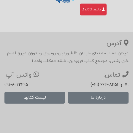
ل
دانلود کاتالوگ
سر
ب
به
آدرس:
طلا
میدان انقلاب، ابتدای خیابان 12 فروردین، روبروی رستوران میرزا قاسم
گرفت
خان رشتی، مجتمع کتاب فروردین، طبقه همکف، واحد 1
ه تا
تماس:
واتس آپ:
داس
71
و
(021) 66408251
09108062295
تان
درباره ما
لیست کتابها
شاه
زاده
پرو