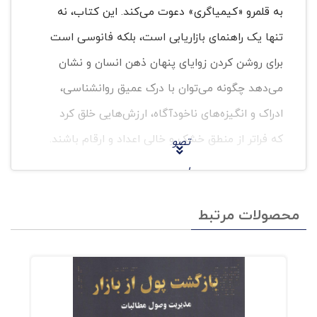
به قلمرو «کیمیاگری» دعوت می‌کند. این کتاب، نه
تنها یک راهنمای بازاریابی است، بلکه فانوسی است
برای روشن کردن زوایای پنهان ذهن انسان و نشان
می‌دهد چگونه می‌توان با درک عمیق روانشناسی،
ادراک و انگیزه‌های ناخودآگاه، ارزش‌هایی خلق کرد
که فراتر از منطق خشک و خالی اعداد و ارقام باشند.
تصو
ر
این کتاب به شما می‌آموزد که چگونه از وسواس
کنید
منطق‌گرایی صرف فاصله بگیرید و به قدرت
محصولات مرتبط
ردبو
«نشانه‌دهی پرهزینه»، «اثر دارونما (پلاسیبو)»،
ل،
«بسنده‌گزینی» و «روان‌فیزیک» در شکل‌دهی به
نوش
رفتار انسان پی ببرید. ساترلند با طنز و نگاهی
یدن
انتقادی به رویکردهای سنتی، چگونگی طراحی