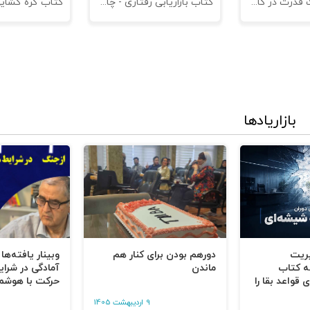
کتاب مدیریت قدرت در کاروکسب
کتاب بازاریابی رفتاری - چاپ سوم
کتاب گره گشای
بازاریادها
یریت
دورهم بودن برای کنار هم
وبینار یافته‌ها
ه کتاب
ماندن
آمادگی در شرای
 قواعد بقا را
حرکت با هوشم
9 اردیبهشت 1405