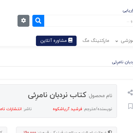
ریابی
موزشی
مارکتینگ مگ
مشاوره آنلاین
بان نامرِئی
کتاب نردبان نامرِئی
نام محصول:
نویسنده/مترجم:
فرشید آریاشکوه
ناشر:
انتشارات نا
ضمانت اصالت و سلامت فیزیکی
قیمت:
190,000
ک