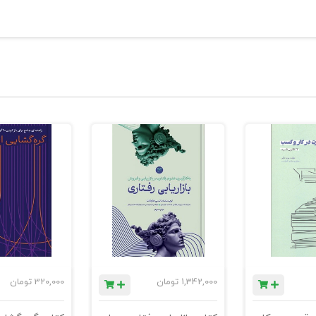
1,342,000
تومان
320,000
تومان