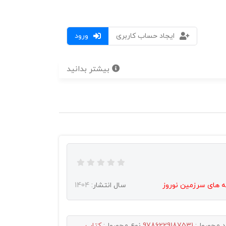
ایجاد حساب کاربری
ورود
بیشتر بدانید
مه های سرزمین نوروز
سال انتشار:
1404
د محصول:
9786229187531
نوع محصول:
کتاب