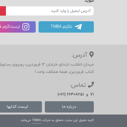
شوید:
تلگرام TMBA
اینستاگرام 
آدرس:
میدان انقلاب، ابتدای خیابان 12 فرور
کتاب فروردین، طبقه همکف، واحد 1
تماس:
71
و
(021) 66408251
درباره ما
لیست کتابها
کلیه حقوق این سایت متعلق به شرکت
TMBA
می‌باشد.