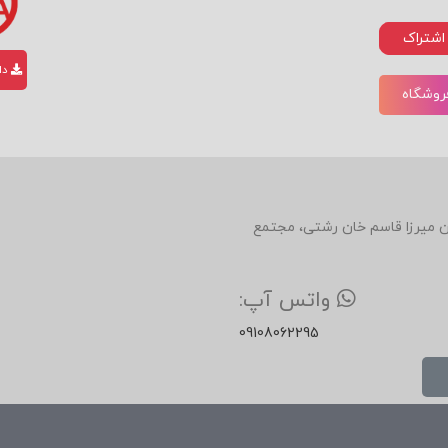
اشتراک
دان
فروشگاه
دین، روبروی رستوران میرزا قاسم خان رشتی، مجتمع
واتس آپ:
09108062295