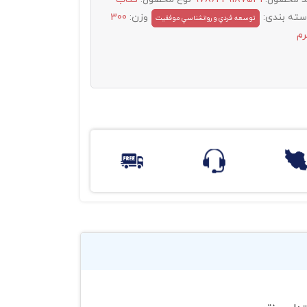
سته بندی:
وزن:
300
توسعه فردي و روانشناسي موفقيت
رم