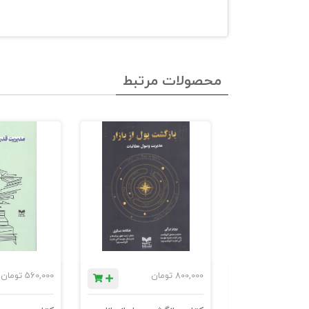
محصولات مرتبط
ان
800,000
تومان
560,000
تومان