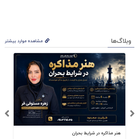
هایی
اس
فصل دهم:مدیریت عملیات و گردش کار
ت
که
وبلاگ‌ها
مشاهده موارد بیشتر
بدو
ن
برنام
ه
ریزی
دقی
ق و
دان
هنر مذاکره در شرایط بحران
ش