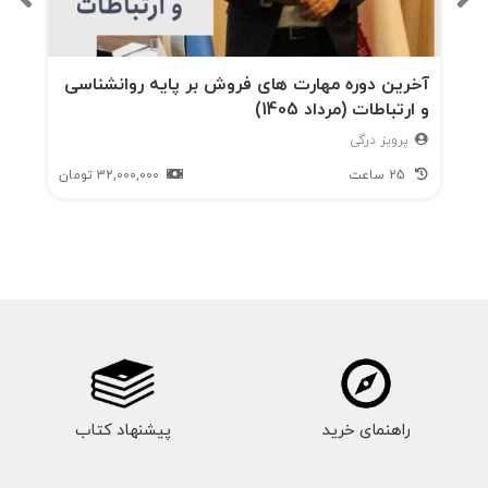
و
تامی
ن
آخرین دوره مهارت های فروش بر پایه روانشناسی
و ارتباطات (مرداد 1405)
بودج
پرویز درگی
ه
25 ساعت
32,000,000
تومان
گرفت
ه تا
طراح
ی
منو
و
راهنمای خرید
ارائه
پیشنهاد کتاب
خدم