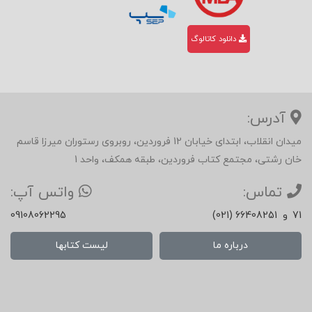
هر
بخ
دانلود کاتالوگ
ش
مانن
د
آدرس:
یک
میدان انقلاب، ابتدای خیابان 12 فروردین، روبروی رستوران میرزا قاسم
قطع
خان رشتی، مجتمع کتاب فروردین، طبقه همکف، واحد 1
ه
تماس:
واتس آپ:
پارل
71
و
(021) 66408251
09108062295
اس
درباره ما
لیست کتابها
ت
که
در