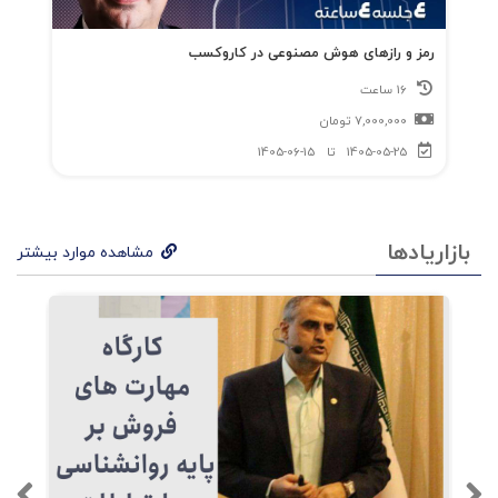
.در
رمز و رازهای هوش مصنوعی در کاروکسب
ااین
16 ساعت
کتا
7,000,000
تومان
ب،ت
1405-05-25
تا
1405-06-15
مام
مراح
بازاریادها
مشاهده موارد بیشتر
ل را
از
تعری
ف
کانس
پت