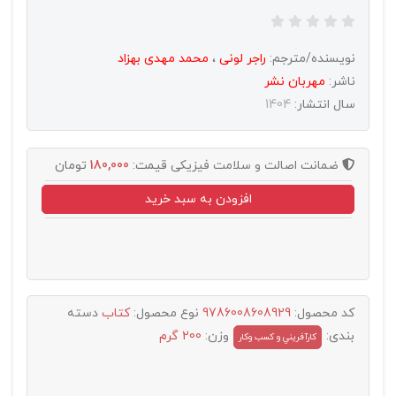
نویسنده/مترجم:
راجر لونی
،
محمد مهدی بهزاد
ناشر:
مهربان نشر
سال انتشار:
1404
ضمانت اصالت و سلامت فیزیکی
قیمت:
180,000
تومان
افزودن به سبد خرید
کد محصول:
9786008608929
نوع محصول:
کتاب
دسته
بندی:
وزن:
200 گرم
کارآفريني و کسب وکار