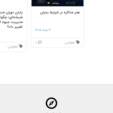
خالی کردن جیب‌تان به فریب دادن و حواس‌پرتی‌ت
هنر مذاکره در شرایط بحران
پایان دوران مد
این‌که شناسایی نشوند ردپای‌شان را به طور پنه
شیشه‌ای؛ چگون
مدیریت جیوه‌ ای
تغییر داد؟
3 مرداد 1405
عمومی
0
عمومی