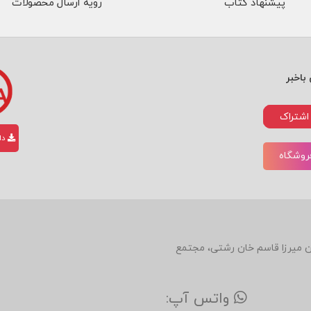
پیشنهاد کتاب
رویه ارسال محصولات
ی
تاری
ک‌تر
باخبر
روان‌
شنا
اشتراک
دان
سی
فروشگاه
را
پی
ش
کشی
دین، روبروی رستوران میرزا قاسم خان رشتی، مجتمع
ده و
بیان
واتس آپ: