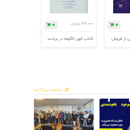
ک و
926,000
تومان
1,184,000
تومان
خصیت‌هایی
ی از فروش
کتاب کهن الگوها در برندسازی - ابزاری برای خلاقها و استراتژیست ها
ب می‌کنند بلکه
 می‌کنند یا
اشند که با
مشاهده وبلاگ‌ها
 مقابل هم لذت
ت و زیر پا
ه قله زیر پا
 اغفال شما و