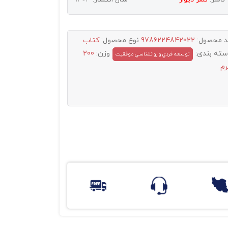
د محصول:
9786224842022
نوع محصول:
کتاب
سته بندی:
وزن:
200
توسعه فردي و روانشناسي موفقيت
رم