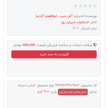
نویسنده/مترجم:
آلن دیپ
،
ابوالفضل آذرنیا
ناشر:
انتشارات اديبان روز
سال انتشار:
1404
ضمانت اصالت و سلامت فیزیکی
قیمت:
450,000
تومان
افزودن به سبد خرید
کد محصول:
9786224909183
نوع محصول:
کتاب
دسته
بندی:
وزن:
400 گرم
مباتي بازايابي انواع بازاريابي