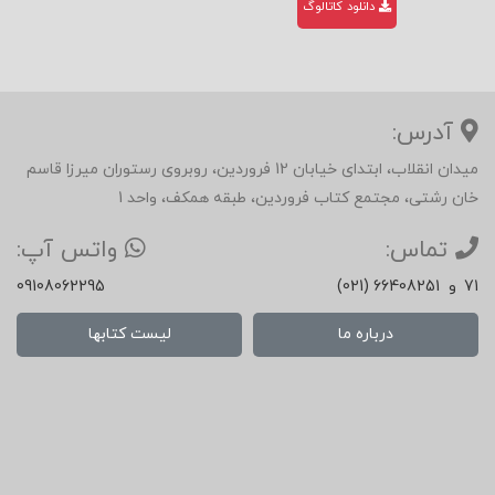
دانلود کاتالوگ
آدرس:
میدان انقلاب، ابتدای خیابان 12 فروردین، روبروی رستوران میرزا قاسم
خان رشتی، مجتمع کتاب فروردین، طبقه همکف، واحد 1
تماس:
واتس آپ:
71
و
(021) 66408251
09108062295
درباره ما
لیست کتابها