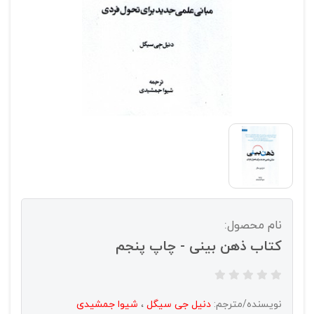
نام محصول:
کتاب ذهن بینی - چاپ پنجم
نویسنده/مترجم:
دنیل جی سیگل
،
شیوا جمشیدی