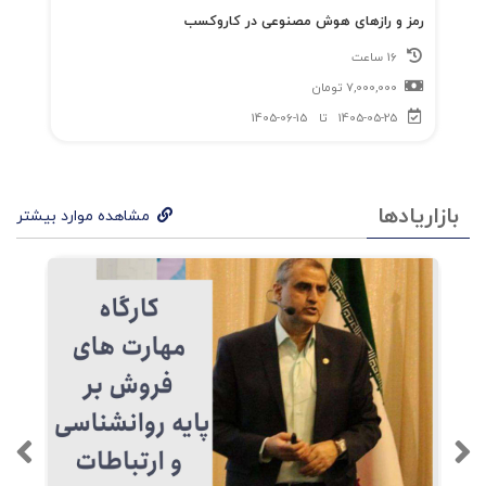
۱۹: هتک حرمت بازار و علم
رمز و رازهای هوش مصنوعی در کاروکسب
16 ساعت
۲۰: فقط یکی ، ولی یک شیر
7,000,000
تومان
1405-05-25
تا
1405-06-15
و .........
بازاریادها
مشاهده موارد بیشتر