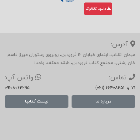
دانلود کاتالوگ
آدرس:
میدان انقلاب، ابتدای خیابان 12 فروردین، روبروی رستوران میرزا قاسم
خان رشتی، مجتمع کتاب فروردین، طبقه همکف، واحد 1
تماس:
واتس آپ:
71
و
(021) 66408251
09108062295
درباره ما
لیست کتابها