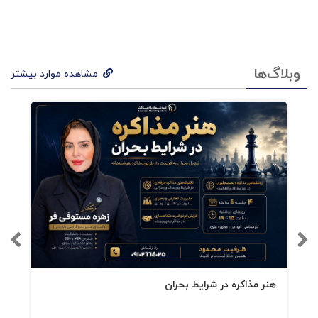
۵: حمورابی در پاریس
۶: دنبال این نباش که در بحث‌ها پیروز شوی دنبال
وبلاگ‌ها
این باش که پیروز شوی
مشاهده موارد بیشتر
7:رفتن به وسط گود ، ولی نه همیشه
8:چگونه فضای یک سخنرانی را نورپردازی کنیم؟
9:سادگی
10:بدون رفتن به وسط گود ، من کودن هستم
۱۱: مقررات در مقابل سیستم‌های قانونی
هنر مذاکره در شرایط بحران