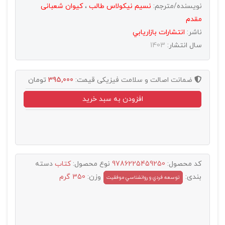
نویسنده/مترجم:
نسیم نیکولاس طالب
،
کیوان شعبانی
مقدم
ناشر:
انتشارات بازاريابي
سال انتشار:
1403
ضمانت اصالت و سلامت فیزیکی
قیمت:
395,000
تومان
افزودن به سبد خرید
کد محصول:
9786225459250
نوع محصول:
کتاب
دسته
بندی:
وزن:
350 گرم
توسعه فردي و روانشناسي موفقيت