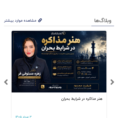
عاشق، جادوگر، یا فرزانه. این طرح‌ها در مغز به‌شکل
شبکه‌هایی از تداعی (Associative Networks) عمل
وبلاگ‌ها
مشاهده موارد بیشتر
می‌کنند. وقتی برند با یکی از این شبکه‌ها هم‌کُد
شود، تصمیم‌گیری خرید دیگر نیاز به منطق ندارد —
بلکه به سطح عاطفی و ناخودآگاه منتقل می‌شود.
کتاب توضیح می‌دهد که کهن‌الگوها «میان‌برهای
عاطفی شناختی» هستند که افراد را از تحلیل به باور
می‌رسانند. از این رو، استفاده از آنها در طراحی برند،
نه تزئین شاعرانه بلکه
استراتژی حافظه‌ی
مصرف‌کننده
است.
هنر مذاکره در شرایط بحران
۲. معماری مدل Brand Vision
3 مرداد 1405