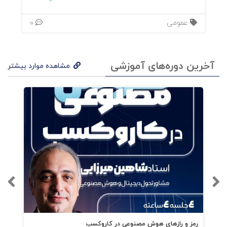
Archetypes
عمومی
0
اشتایدل و بوهم مدل خود را بر پایه‌ی مفهوم
Brand
Vision Archetype (BVA)
بنا کرده‌اند؛ الگویی که
آخرین دوره‌های آموزشی
مشاهده موارد بیشتر
نشان می‌دهد چشم‌انداز برند باید با یک کهن‌الگوی
محوری همخوان باشد. در این مدل، کهن‌الگو نه‌تنها
روح برند است، بلکه جهت همه‌ی تصمیم‌های
بازاریابی، ارتباطی و حتی منابع انسانی را تعیین
می‌کند.
کتاب با دقت پاسخ می‌دهد به پرسش‌هایی که
اغلب در استفاده از کهن‌الگوها مطرح می‌شود:
چند کهن‌الگو باید به‌کار گرفت؟
رمز و رازهای هوش مصنوعی در کاروکسب