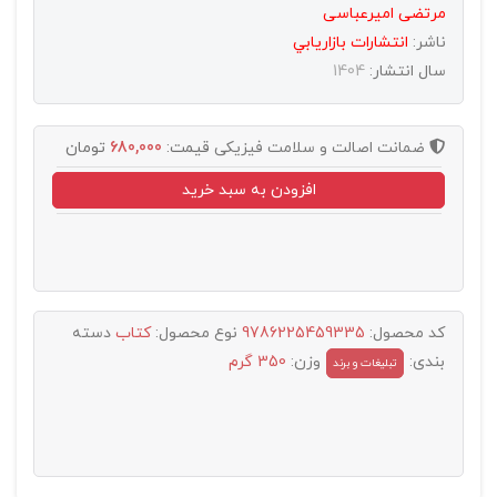
مرتضی امیرعباسی
ناشر:
انتشارات بازاريابي
سال انتشار:
1404
ضمانت اصالت و سلامت فیزیکی
قیمت:
680,000
تومان
افزودن به سبد خرید
کد محصول:
9786225459335
نوع محصول:
کتاب
دسته
بندی:
وزن:
350 گرم
تبليغات و برند