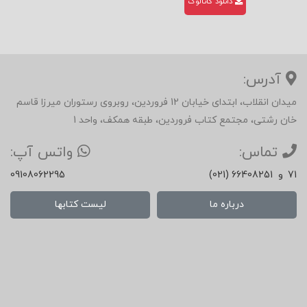
دانلود کاتالوگ
برندسازی سنتی و آرکه تایپ برندینگ است.
۴. بینش‌های کلیدی برای بازاریابان
آدرس:
کتاب پنج آموزه حیاتی را برای بازاریابان معاصر
میدان انقلاب، ابتدای خیابان 12 فروردین، روبروی رستوران میرزا قاسم
برجسته می‌کند:
خان رشتی، مجتمع کتاب فروردین، طبقه همکف، واحد 1
برندها خاطره نیستند، خاطره می‌سازند.
تماس:
واتس آپ:
هر کهن‌الگو نمونه‌ی ذهنی یک انگیزه
71
و
(021) 66408251
09108062295
انسانی است (آزادی، قدرت، عشق، خِرد…).
درباره ما
لیست کتابها
ثبات نمادها شرط شکل‌گیری حافظه‌ی برند
در بلندمدت است.
تصمیم‌های مصرف‌کننده بیش از ۸۰٪ از
مسیر شناختی ناخودآگاه نشأت می‌گیرند.