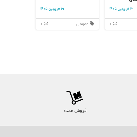
29 فروردین 1405
19 فروردین 1405
0
عمومی
0
اط تماس مشتری
را ارائه می‌کند — الگویی که در ادبیات مارکوم به «فرآیند IMC
فروش عمده