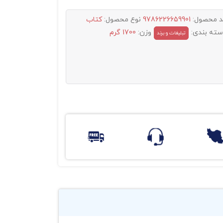
د محصول:
9786226659901
نوع محصول:
کتاب
سته بندی:
وزن:
1700 گرم
تبليغات و برند