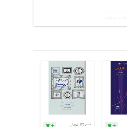
 برای ساخت
Integrated Communic-
شده است؛ هر
926,000
تومان
1,184,000
تومان