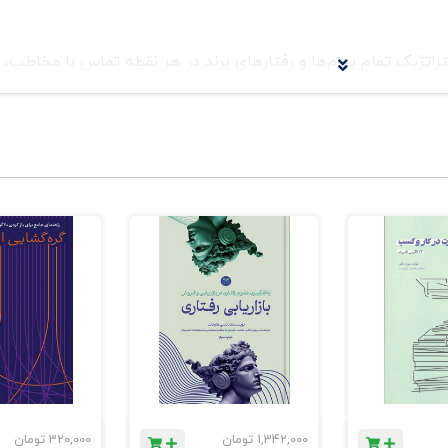
تراتژیک تمام پیام‌ها و رفتارهای برند در هر نقطه تماس با مخاطب،
‌محور (Ad-centric)
به نگرش
یکپارچه‌ی ارتباطی (ation
ی محور تمام فعالیت‌ها بود، اما اکنون
نقشه‌ی ارتباطات برند شبکه‌ای
ش فعال دارد نه منفعل.
توضیح می‌دهد:
1,342,000
تومان
320,000
تومان