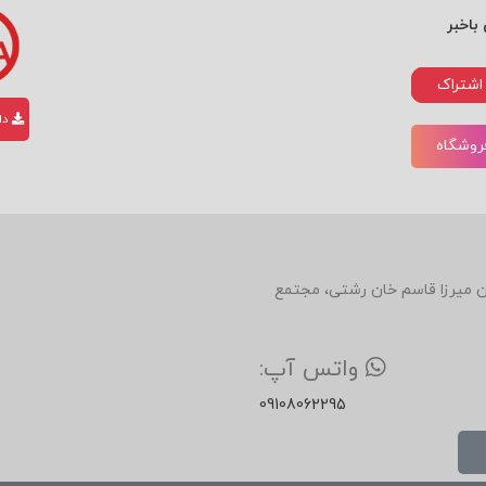
، فرهنگ، رفتار مصرف.
باخبر
ناختی، احساسی و رفتاری.
 که باید در همه‌ی پیام‌ها مشترک باشد.
اشتراک
ی و دیجیتال متناسب با گروه هدف.
دان
فروشگاه
در آگاهی، نگرش و خرید.
 درون‌سازمانی
است — یعنی همه‌ی دپارتمان‌های شرکت (از روابط عم
دین، روبروی رستوران میرزا قاسم خان رشتی، مجتمع
واتس آپ:
به‌صورت گسترده موضوع
مارکوم دیجیتال
را بررسی می‌کند.
09108062295
این باید در عین چابکی، هویت برند را تغییر ندهند. ارتباطات ویروسی
نیاز به
چارچوب اخلاقی