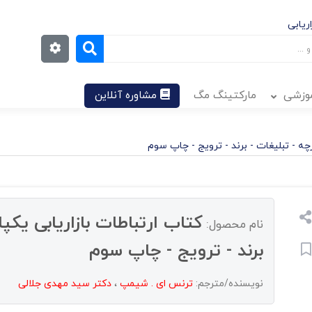
ریابی
موزشی
مارکتینگ مگ
مشاوره آنلاین
رچه - تبلیغات - برند - ترویج - چاپ سوم
کتاب ارتباطات بازاریابی یکپا
نام محصول:
برند - ترویج - چاپ سوم
نویسنده/مترجم:
ترنس ای . شیمپ
،
دکتر سید مهدی جلالی