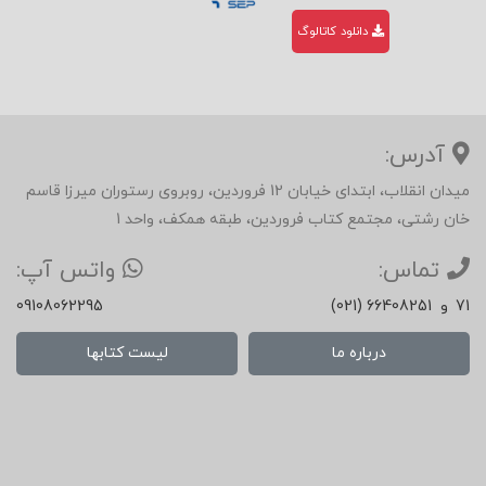
دانلود کاتالوگ
آدرس:
میدان انقلاب، ابتدای خیابان 12 فروردین، روبروی رستوران میرزا قاسم
خان رشتی، مجتمع کتاب فروردین، طبقه همکف، واحد 1
تماس:
واتس آپ:
71
و
(021) 66408251
09108062295
درباره ما
لیست کتابها