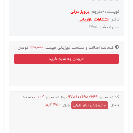
نویسنده/مترجم:
پرویز درگی
ناشر:
انتشارات بازاريابي
سال انتشار:
1405
ضمانت اصالت و سلامت فیزیکی
قیمت:
930,000
تومان
افزودن به سبد خرید
کد محصول:
9786006982649
نوع محصول:
کتاب
دسته
بندی:
وزن:
450 گرم
مباتي بازايابي انواع بازاريابي