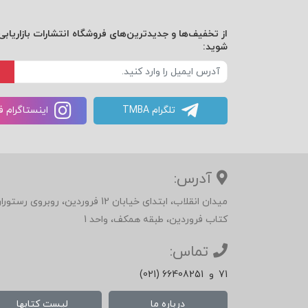
از تخفیف‌ها و جدیدترین‌های فروشگاه انتشارات بازاریابی 
شوید:
علاقه‌مند هستید و یا به دنبال ارتقای مهارته
دنبال کنید تا با جدیدترین آثار دنیای مدیریت
بازاریابی مطلع شوی.
تلگرام TMBA
اینستاگرام 
آدرس:
میدان انقلاب، ابتدای خیابان 12 فرور
کتاب فروردین، طبقه همکف، واحد 1
تماس:
71
و
(021) 66408251
درباره ما
لیست کتابها