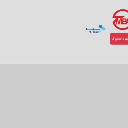
Communication Arts، The One C بوده و از چهره‌های برگزیده‌ی مجله GraphicDesignUSA است.او در آثار
است.اگر به دنیای بی نظیر کتاب
زاریابی را
 انتشارات
لود کاتالوگ