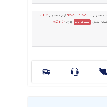
د محصول:
9786225459212
نوع محصول:
کتاب
سته بندی:
وزن:
350 گرم
تبليغات و برند