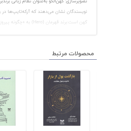
تصویرسازی: کهن‌الگو به‌عنوان نظام زبانی برندب
نویسندگان نشان می‌دهند که آرکه‌تایپ‌ها در 
محصولات مرتبط
کارگاه‌های برندینگ طراحی شده است که انتشارات
ویژگی‌ها، انگیزه‌ها، ترس‌ها و ارزش‌هایش توصیف
«کشف» کنند نه «بسازند».در فرایند کشف، پرسش
مشتری ما با چه روایتی از جهان تطبیق می‌کند
به‌مثابه روان‌کاوی خلاق.۴
محور را بر انگیزش (