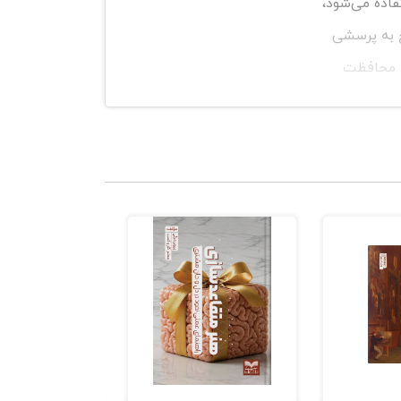
تفاده می‌شود،
خ به پرسشی
Caregive) به «چگونه از دیگران محافظت
می‌کنم؟»برند خلاق (Creator) به «چگونه می‌آفرینم؟»از این زاویه، کهن‌الگو نقشه‌ی جان برند است، نه صرفاً لباس بیرونی آن.۳. از
ت منحصربه‌فرد کتاب، دک (Deck) شامل ۶۰ کارت کهن‌الگو است که برای
ره‌ای را با
ند خود را
 ترسی دارد؟
 برندسازی
» عبور کرده و
وی از درون به
گو» زبان، تصویر، و رفتارشان را
تنظیم می‌کنند.برای نمونه:Nike با کهن‌الگوی «قهرمان» مخاطب را به چالش می‌کشد.Harley-Davidson از کهن‌الگوی «عاصی» (Outlaw)