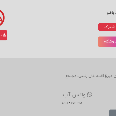
داور مسابقات lub، AIGA
بین‌المللی متعددی، از جمله Fingerprint No.۲ و Peace: ۱۰۰ Ideas، به تلفیق خلاقیت و معنا پرداخته 
باخبر
ا و کاروکسب خود هستید. پیشنهاد میکنم صفحه اینستاگرام انتشارات با
اشتراک
، بازاریابی، فروش ومذاکره و توسعه فردی آشنا شوید و از تخفیفات روز
دان
فروشگاه
دین، روبروی رستوران میرزا قاسم خان رشتی، مجتمع
واتس آپ:
09108062295