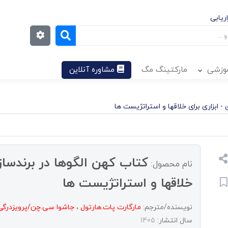
ریابی
موزشی
مارکتینگ مگ
مشاوره آنلاین
- ابزاری برای خلاقها و استراتژیست ها
کتاب کهن الگوها در برندسازی
نام محصول:
خلاقها و استراتژیست ها
نویسنده/مترجم:
مارگارت پات.هارتول
،
جاشوا سی.چن/پرویزدرگی
سال انتشار:
1405