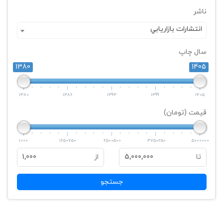
ناشر
انتشارات بازاريابي
سال چاپ
1380
1405
1380
1386
1393
1399
1405
قیمت (تومان)
1000
1250750
2500500
3750250
5000000
تا
5,000,000
از
1,000
جستجو