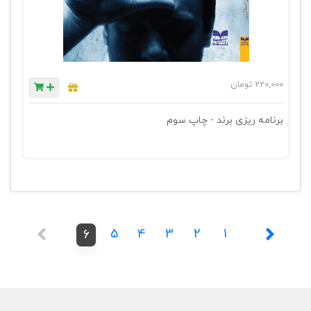
220,000
تومان
برنامه ریزی برند - چاپ سوم
5
4
3
2
1
6