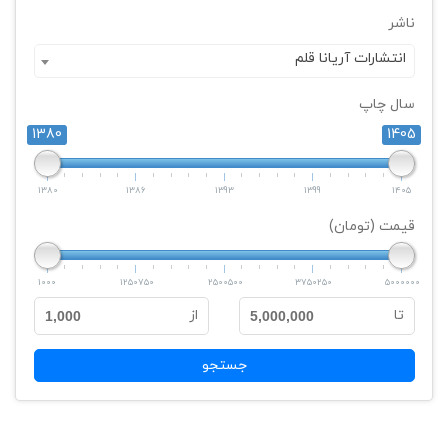
ناشر
انتشارات آريانا قلم
سال چاپ
1380
1405
1380
1386
1393
1399
1405
قیمت (تومان)
1000
1250750
2500500
3750250
5000000
تا
از
1,000
5,000,000
جستجو