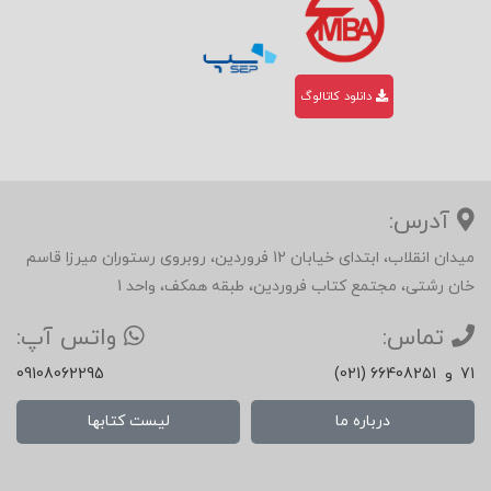
دانلود کاتالوگ
آدرس:
میدان انقلاب، ابتدای خیابان 12 فروردین، روبروی رستوران میرزا قاسم
خان رشتی، مجتمع کتاب فروردین، طبقه همکف، واحد 1
تماس:
واتس آپ:
71
و
(021) 66408251
09108062295
درباره ما
لیست کتابها