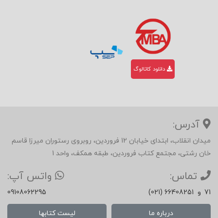
دانلود کاتالوگ
آدرس:
میدان انقلاب، ابتدای خیابان 12 فروردین، روبروی رستوران میرزا قاسم
خان رشتی، مجتمع کتاب فروردین، طبقه همکف، واحد 1
تماس:
واتس آپ:
71
و
(021) 66408251
09108062295
درباره ما
لیست کتابها