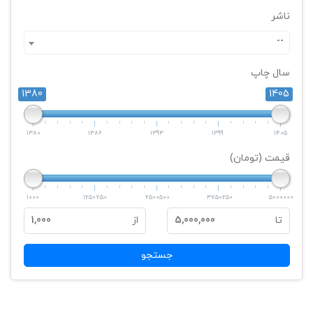
ناشر
--
سال چاپ
1380
1405
1380
1386
1393
1399
1405
قیمت (تومان)
1000
1250750
2500500
3750250
5000000
تا
5,000,000
از
1,000
جستجو