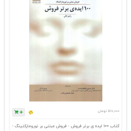
510,000
تومان
کتاب 100 ایده ی برتر فروش - فروش مبتنی بر نورومارکتینگ -