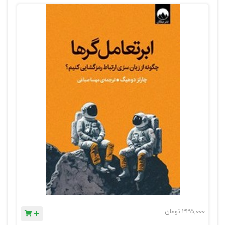
335,000
تومان