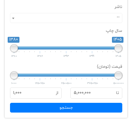
ناشر
--
سال چاپ
1380
1405
1380
1386
1393
1399
1405
قیمت (تومان)
1000
1250750
2500500
3750250
5000000
تا
5,000,000
از
1,000
جستجو