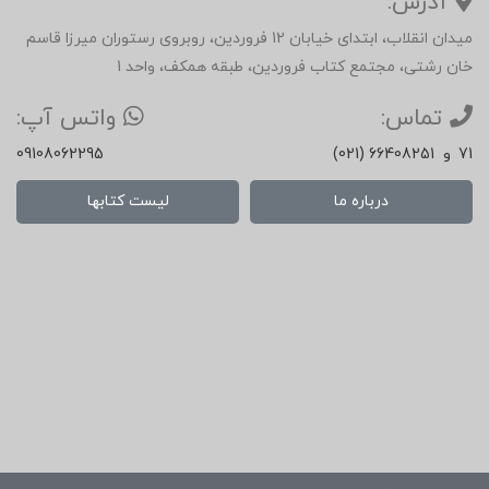
آدرس:
میدان انقلاب، ابتدای خیابان 12 فروردین، روبروی رستوران میرزا قاسم
خان رشتی، مجتمع کتاب فروردین، طبقه همکف، واحد 1
تماس:
واتس آپ:
71
و
(021) 66408251
09108062295
درباره ما
لیست کتابها