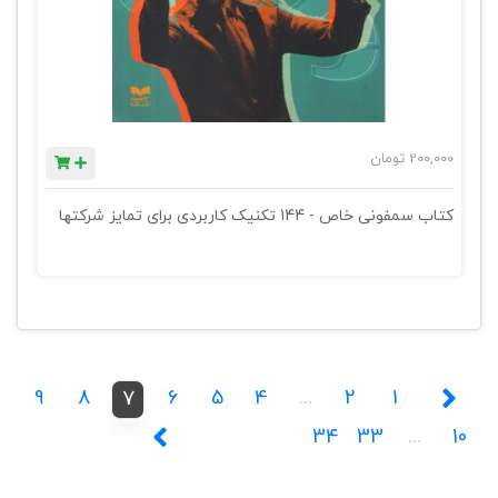
200,000
تومان
کتاب سمفونی خاص - 144 تکنیک کاربردی برای تمایز شرکتها
9
8
6
5
4
...
2
1
7
34
33
...
10