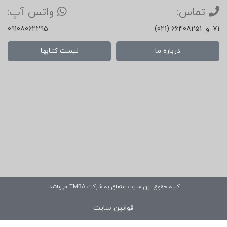
تماس:
واتس آپ:
71
و
(021) 66408251
09108062295
درباره ما
لیست کتابها
کلیه حقوق این سایت متعلق به شرکت
TMBA
می‌باشد.
قوانین سایت