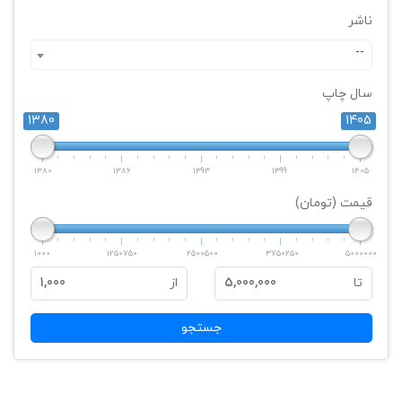
ناشر
--
سال چاپ
1380
1405
1380
1386
1393
1399
1405
قیمت (تومان)
1000
1250750
2500500
3750250
5000000
تا
5,000,000
از
1,000
جستجو