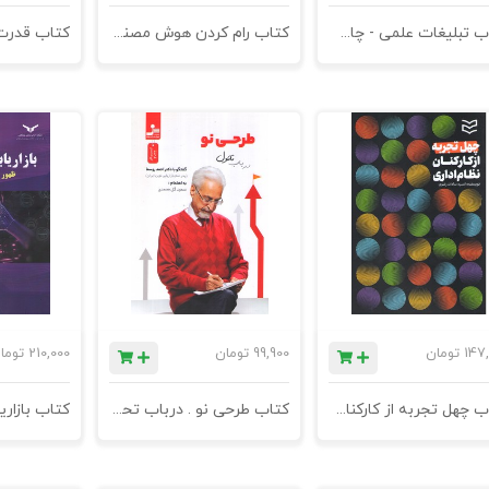
کتاب تبلیغات علمی - چاپ چهارم
کتاب رام کردن هوش مصنوعی - چاپ دوم
147,
تومان
99,900
تومان
210,000
توما
کتاب چهل تجربه از کارکنان نظام اداری
کتاب طرحی نو . درباب تحول