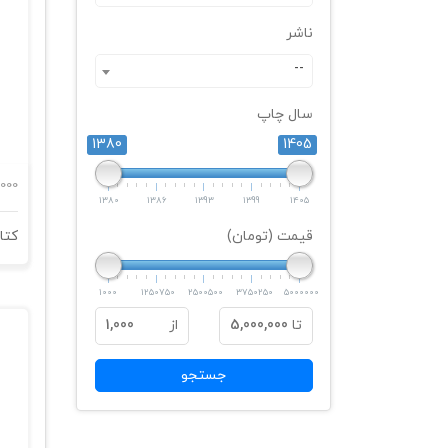
ناشر
--
سال چاپ
1380
1405
000
1380
1386
1393
1399
1405
قیمت (تومان)
1000
1250750
2500500
3750250
5000000
تا
5,000,000
از
1,000
جستجو