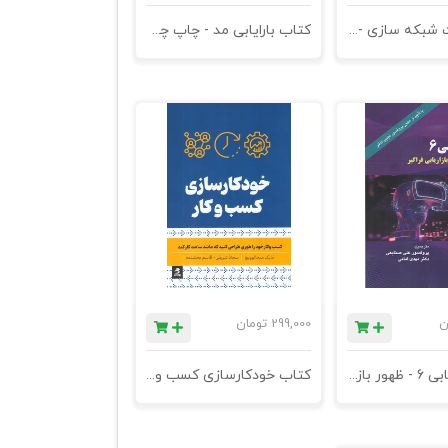
کتاب قدرت شبکه سازی - استراتژیهای کوچینگ برای ایجاد ارتباط
کتاب بارایابی مد - چاپ چهارم - چرا برندهای مد از بین میروند ؟ چگونه می توان آن ها را نجات داد
ن
299,000
تومان
کتاب بازاریابی 6 - ظهور بازاریابی فراگیر
کتاب خودکارسازی کسب و کار