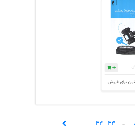
ان
کتاب 14 قانون برای فروش بیشتر . نخستین گام فروش ، جلب اعتماد است
34
33
...