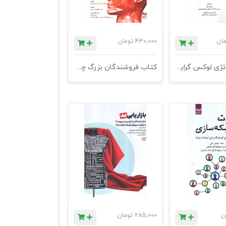
مان
430,000
تومان
کتاب استراتژی لوکس گرایی - چاپ هشتم
کتاب فروشندگان بزرگ چگونه عمل میکنند ؟ - چاپ هشتم
ن
285,000
تومان