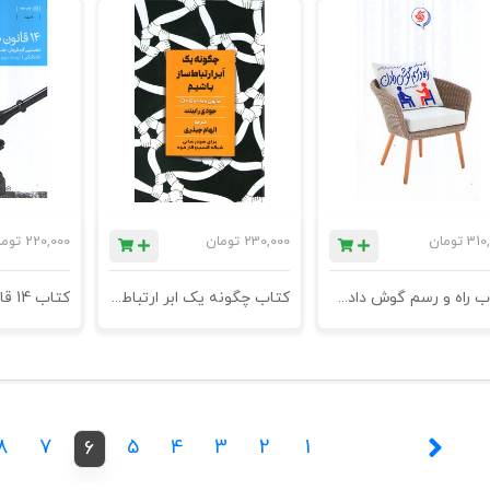
310
تومان
230,000
تومان
220,000
توم
کتاب راه و رسم گوش دادن - چاپ هشتم
کتاب چگونه یک ابر ارتباط ساز باشیم
8
7
5
4
3
2
1
6