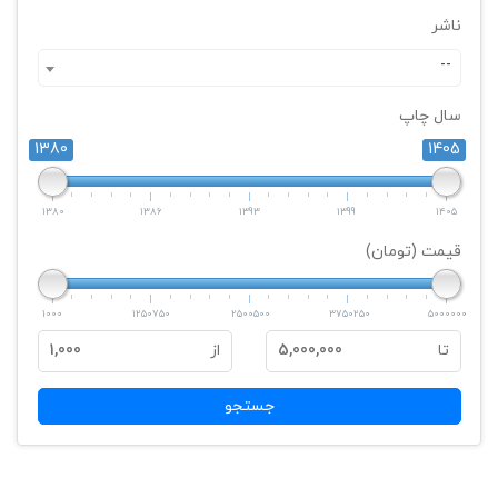
ناشر
--
سال چاپ
1380
1405
1380
1386
1393
1399
1405
قیمت (تومان)
1000
1250750
2500500
3750250
5000000
تا
5,000,000
از
1,000
جستجو