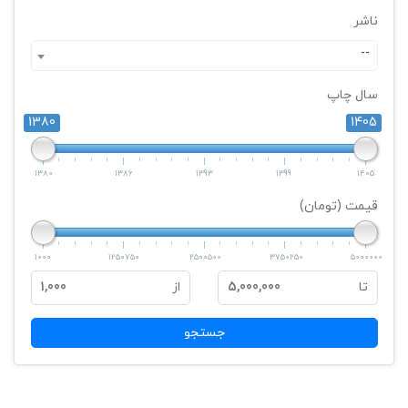
ناشر
--
سال چاپ
1380
1405
1380
1386
1393
1399
1405
قیمت (تومان)
1000
1250750
2500500
3750250
5000000
تا
5,000,000
از
1,000
جستجو