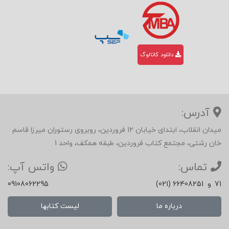
دانلود کاتالوگ
آدرس:
میدان انقلاب، ابتدای خیابان 12 فروردین، روبروی رستوران میرزا قاسم
خان رشتی، مجتمع کتاب فروردین، طبقه همکف، واحد 1
تماس:
واتس آپ:
71
و
(021) 66408251
09108062295
درباره ما
لیست کتابها