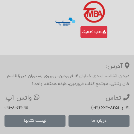
دانلود کاتالوگ
آدرس:
میدان انقلاب، ابتدای خیابان 12 فروردین، روبروی رستوران میرزا قاسم
خان رشتی، مجتمع کتاب فروردین، طبقه همکف، واحد 1
تماس:
واتس آپ:
71
و
(021) 66408251
09108062295
درباره ما
لیست کتابها