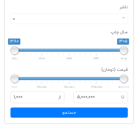
ناشر
--
سال چاپ
1380
1405
1380
1386
1393
1399
1405
قیمت (تومان)
1000
1250750
2500500
3750250
5000000
تا
5,000,000
از
1,000
جستجو