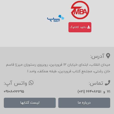
دانلود کاتالوگ
آدرس:
میدان انقلاب، ابتدای خیابان 12 فروردین، روبروی رستوران میرزا قاسم
خان رشتی، مجتمع کتاب فروردین، طبقه همکف، واحد 1
تماس:
واتس آپ:
71
و
(021) 66408251
09108062295
درباره ما
لیست کتابها