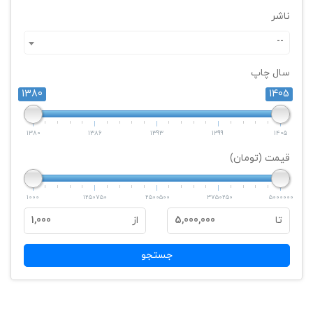
ناشر
--
سال چاپ
1380
1405
1380
1386
1393
1399
1405
قیمت (تومان)
1000
1250750
2500500
3750250
5000000
تا
5,000,000
از
1,000
جستجو