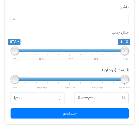
ناشر
--
سال چاپ
1380
1405
1380
1386
1393
1399
1405
قیمت (تومان)
1000
1250750
2500500
3750250
5000000
تا
5,000,000
از
1,000
جستجو