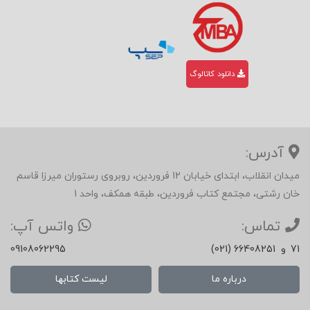
دانلود کاتالوگ
آدرس:
میدان انقلاب، ابتدای خیابان 12 فروردین، روبروی رستوران میرزا قاسم
خان رشتی، مجتمع کتاب فروردین، طبقه همکف، واحد 1
تماس:
واتس آپ:
71
و
(021) 66408251
09108062295
درباره ما
لیست کتابها