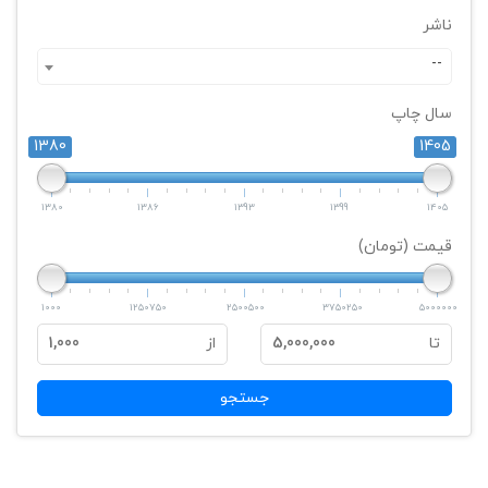
ناشر
--
سال چاپ
1380
1405
1380
1386
1393
1399
1405
قیمت (تومان)
1000
1250750
2500500
3750250
5000000
تا
5,000,000
از
1,000
جستجو