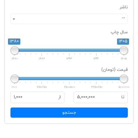
ناشر
--
سال چاپ
1380
1405
1380
1386
1393
1399
1405
قیمت (تومان)
1000
1250750
2500500
3750250
5000000
تا
5,000,000
از
1,000
جستجو