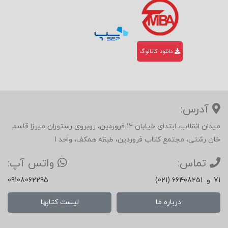
دانلود کاتالوگ
آدرس:
میدان انقلاب، ابتدای خیابان 12 فروردین، روبروی رستوران میرزا قاسم
خان رشتی، مجتمع کتاب فروردین، طبقه همکف، واحد 1
تماس:
واتس آپ:
71
و
(021) 66408251
09108062295
درباره ما
لیست کتابها