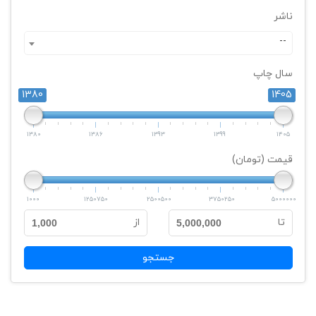
ناشر
--
سال چاپ
1380
1405
1380
1386
1393
1399
1405
قیمت (تومان)
1000
1250750
2500500
3750250
5000000
تا
از
1,000
5,000,000
جستجو