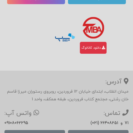
دانلود کاتالوگ
آدرس:
میدان انقلاب، ابتدای خیابان 12 فروردین، روبروی رستوران میرزا قاسم
خان رشتی، مجتمع کتاب فروردین، طبقه همکف، واحد 1
تماس:
واتس آپ:
71
و
(021) 66408251
09108062295