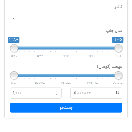
ناشر
--
سال چاپ
1380
1405
1380
1386
1393
1399
1405
قیمت (تومان)
1000
1250750
2500500
3750250
5000000
تا
5,000,000
از
1,000
جستجو