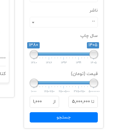
ناشر
--
سال چاپ
1380
1405
000
1380
1386
1393
1399
1405
قیمت (تومان)
کتا
1000
1250750
2500500
3750250
5000000
تا
5,000,000
از
1,000
جستجو