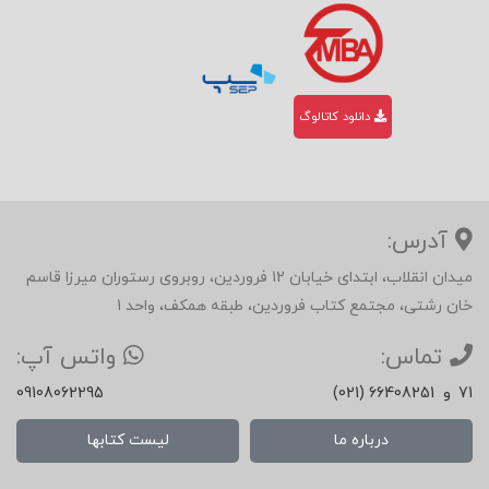
دانلود کاتالوگ
آدرس:
میدان انقلاب، ابتدای خیابان 12 فروردین، روبروی رستوران میرزا قاسم
خان رشتی، مجتمع کتاب فروردین، طبقه همکف، واحد 1
تماس:
واتس آپ:
71
و
(021) 66408251
09108062295
درباره ما
لیست کتابها