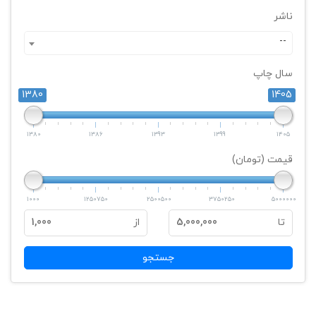
ناشر
--
سال چاپ
1380
1405
1380
1386
1393
1399
1405
قیمت (تومان)
1000
1250750
2500500
3750250
5000000
تا
5,000,000
از
1,000
جستجو