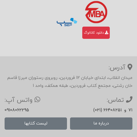
دانلود کاتالوگ
آدرس:
میدان انقلاب، ابتدای خیابان 12 فروردین، روبروی رستوران میرزا قاسم
خان رشتی، مجتمع کتاب فروردین، طبقه همکف، واحد 1
تماس:
واتس آپ:
71
و
(021) 66408251
09108062295
درباره ما
لیست کتابها