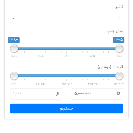
ناشر
--
سال چاپ
1380
1405
1380
1386
1393
1399
1405
قیمت (تومان)
1000
1250750
2500500
3750250
5000000
تا
5,000,000
از
1,000
جستجو