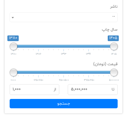
ناشر
--
سال چاپ
1380
1405
1380
1386
1393
1399
1405
قیمت (تومان)
1000
1250750
2500500
3750250
5000000
تا
5,000,000
از
1,000
جستجو