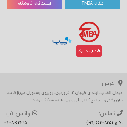
تلگرام TMBA
اینستاگرام فروشگاه
دانلود کاتالوگ
آدرس:
میدان انقلاب، ابتدای خیابان 12 فروردین، روبروی رستوران میرزا قاسم
خان رشتی، مجتمع کتاب فروردین، طبقه همکف، واحد 1
تماس:
واتس آپ:
71
و
(021) 66408251
09108062295