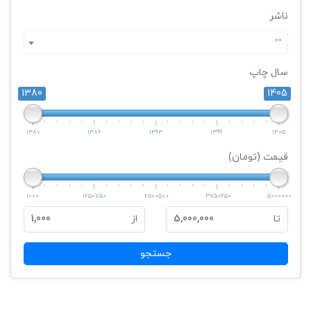
ناشر
--
سال چاپ
1380
1405
1380
1386
1393
1399
1405
قیمت (تومان)
1000
1250750
2500500
3750250
5000000
تا
5,000,000
از
1,000
جستجو