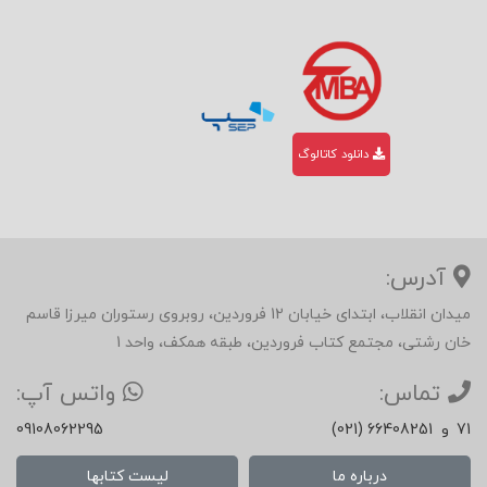
دانلود کاتالوگ
آدرس:
میدان انقلاب، ابتدای خیابان 12 فروردین، روبروی رستوران میرزا قاسم
خان رشتی، مجتمع کتاب فروردین، طبقه همکف، واحد 1
تماس:
واتس آپ:
71
و
(021) 66408251
09108062295
درباره ما
لیست کتابها