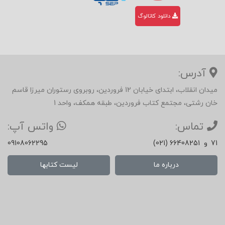
دانلود کاتالوگ
آدرس:
میدان انقلاب، ابتدای خیابان 12 فروردین، روبروی رستوران میرزا قاسم
خان رشتی، مجتمع کتاب فروردین، طبقه همکف، واحد 1
تماس:
واتس آپ:
71
و
(021) 66408251
09108062295
درباره ما
لیست کتابها